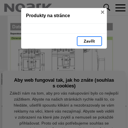
×
Produkty na stránce
Zavřít
Aby web fungoval tak, jak ho znáte (souhlas
s cookies)
Záleží nám na tom, aby pro vás nakupování bylo co nejlepší
zážitkem. Abyste na našich stránkách rychle našli to, co
hledáte, ušetřili spoustu klikání a nezobrazovaly se vám
reklamy na věci, které vás nezajímají. Abyste web viděli
v zobrazení na které jste zvyklí a nemuseli se pokaždé
přihlašovat. Proto od vás potřebujeme souhlas se