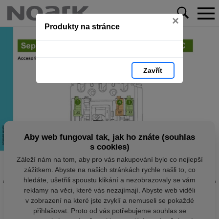
×
Produkty na stránce
Zavřít
Aby web fungoval tak, jak ho znáte (souhlas
s cookies)
Záleží nám na tom, aby pro vás nakupování bylo co nejlepší
zážitkem. Abyste na našich stránkách rychle našli to, co
hledáte, ušetřili spoustu klikání a nezobrazovaly se vám
reklamy na věci, které vás nezajímají. Abyste web viděli
v zobrazení na které jste zvyklí a nemuseli se pokaždé
přihlašovat. Proto od vás potřebujeme souhlas se