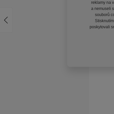
reklamy na vě
a nemuseli s
souborů co
Stisknutím
poskytovali s