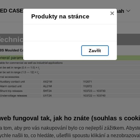
ED CASE CIRCUIT BREAKERS: strana 163
Obsah
×
Produkty na stránce
Zavřít
web fungoval tak, jak ho znáte (souhlas s cook
a tom, aby pro vás nakupování bylo co nejlepší zážitkem. Abyst
ychle našli to, co hledáte, ušetřili spoustu klikání a nezobrazov