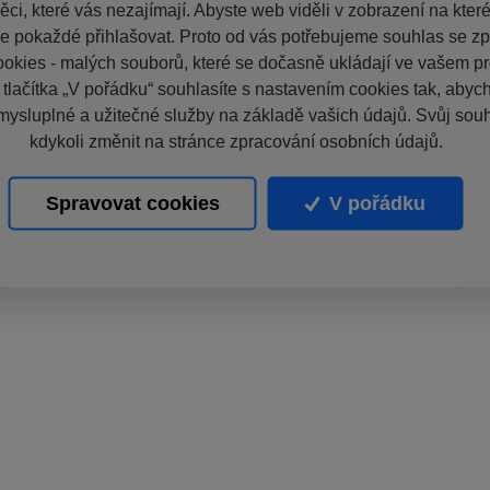
ci, které vás nezajímají. Abyste web viděli v zobrazení na které 
e pokaždé přihlašovat. Proto od vás potřebujeme souhlas se z
okies - malých souborů, které se dočasně ukládají ve vašem pro
 tlačítka „V pořádku“ souhlasíte s nastavením cookies tak, aby
mysluplné a užitečné služby na základě vašich údajů. Svůj sou
kdykoli změnit na stránce zpracování osobních údajů.
Spravovat cookies
V pořádku