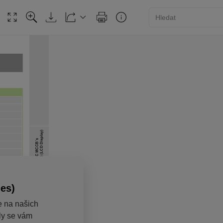
ies)
e na našich
aly se vám