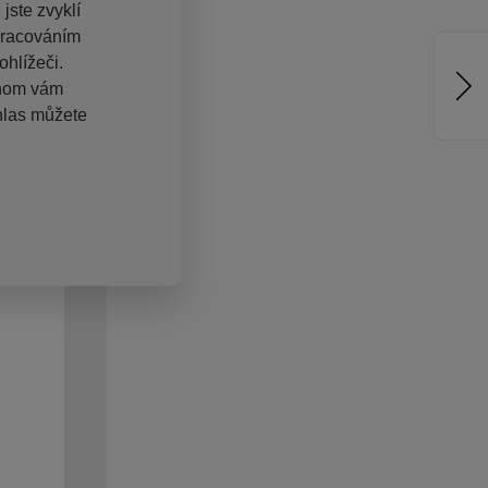
jste zvyklí
pracováním
hlížeči.
chom vám
hlas můžete