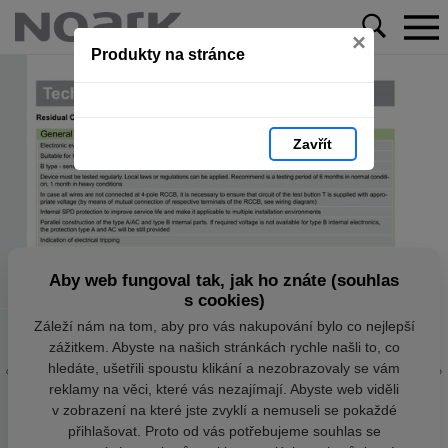
×
Produkty na stránce
Zavřít
Aby web fungoval tak, jak ho znáte (souhlas
s cookies)
Záleží nám na tom, aby pro vás nakupování bylo co nejlepší
zážitkem. Abyste na našich stránkách rychle našli to, co
hledáte, ušetřili spoustu klikání a nezobrazovaly se vám
reklamy na věci, které vás nezajímají. Abyste web viděli
v zobrazení na které jste zvyklí a nemuseli se pokaždé
přihlašovat. Proto od vás potřebujeme souhlas se