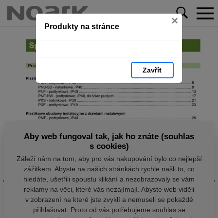
×
Produkty na stránce
Zavřít
Aby web fungoval tak, jak ho znáte (souhlas
s cookies)
Záleží nám na tom, aby pro vás nakupování bylo co nejlepší
zážitkem. Abyste na našich stránkách rychle našli to, co
hledáte, ušetřili spoustu klikání a nezobrazovaly se vám
reklamy na věci, které vás nezajímají. Abyste web viděli
v zobrazení na které jste zvyklí a nemuseli se pokaždé
přihlašovat. Proto od vás potřebujeme souhlas se