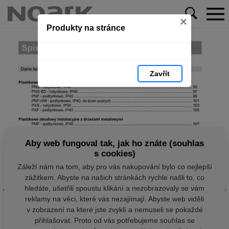
×
Produkty na stránce
Zavřít
Aby web fungoval tak, jak ho znáte (souhlas
s cookies)
Záleží nám na tom, aby pro vás nakupování bylo co nejlepší
zážitkem. Abyste na našich stránkách rychle našli to, co
hledáte, ušetřili spoustu klikání a nezobrazovaly se vám
reklamy na věci, které vás nezajímají. Abyste web viděli
v zobrazení na které jste zvyklí a nemuseli se pokaždé
přihlašovat. Proto od vás potřebujeme souhlas se