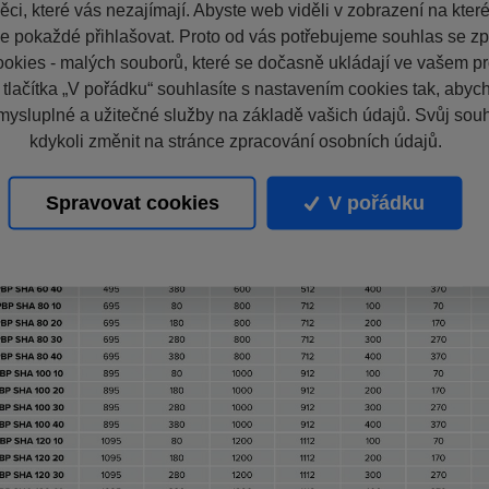
ci, které vás nezajímají. Abyste web viděli v zobrazení na které 
e pokaždé přihlašovat. Proto od vás potřebujeme souhlas se z
okies - malých souborů, které se dočasně ukládají ve vašem pro
 tlačítka „V pořádku“ souhlasíte s nastavením cookies tak, aby
mysluplné a užitečné služby na základě vašich údajů. Svůj sou
kdykoli změnit na stránce zpracování osobních údajů.
Spravovat cookies
V pořádku