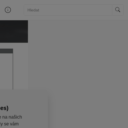
ies)
e na našich
aly se vám