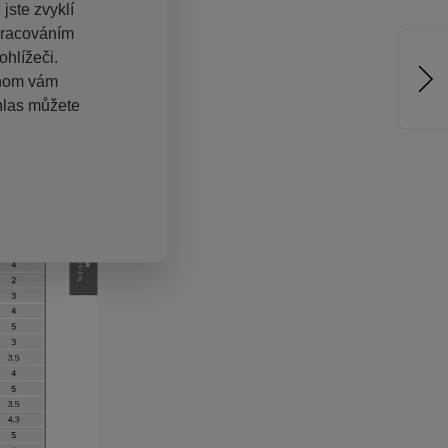
jste zvyklí
pracováním
hlížeči.
chom vám
hlas můžete