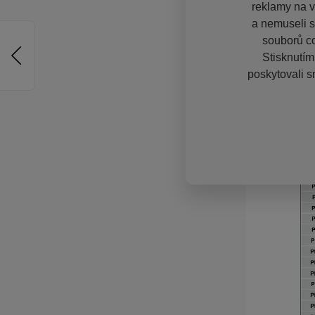
reklamy na vě
a nemuseli s
souborů co
Stisknutím
poskytovali s