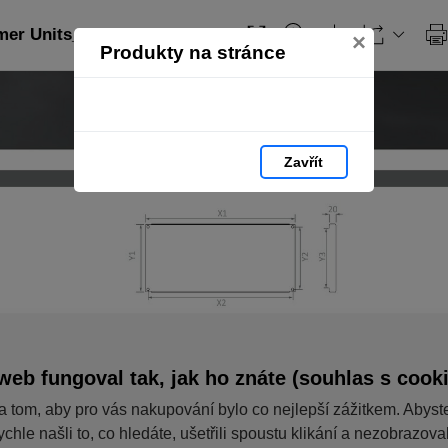
er Units_CZ: strana 225
×
Produkty na stránce
Zavřít
web fungoval tak, jak ho znáte (souhlas s cook
a tom, aby pro vás nakupování bylo co nejlepší zážitkem. Abyst
ychle našli to, co hledáte, ušetřili spoustu klikání a nezobrazov