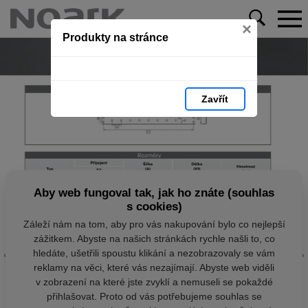
×
Produkty na stránce
Zavřít
Aby web fungoval tak, jak ho znáte (souhlas
s cookies)
Záleží nám na tom, aby pro vás nakupování bylo co nejlepší
zážitkem. Abyste na našich stránkách rychle našli to, co
hledáte, ušetřili spoustu klikání a nezobrazovaly se vám
reklamy na věci, které vás nezajímají. Abyste web viděli
v zobrazení na které jste zvyklí a nemuseli se pokaždé
přihlašovat. Proto od vás potřebujeme souhlas se