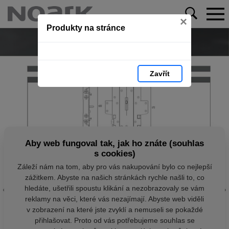
×
Produkty na stránce
Zavřít
Aby web fungoval tak, jak ho znáte (souhlas
s cookies)
Záleží nám na tom, aby pro vás nakupování bylo co nejlepší
zážitkem. Abyste na našich stránkách rychle našli to, co
hledáte, ušetřili spoustu klikání a nezobrazovaly se vám
reklamy na věci, které vás nezajímají. Abyste web viděli
v zobrazení na které jste zvyklí a nemuseli se pokaždé
přihlašovat. Proto od vás potřebujeme souhlas se