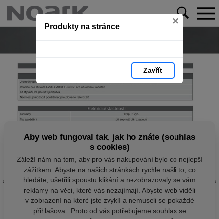
×
Produkty na stránce
Zavřít
Aby web fungoval tak, jak ho znáte (souhlas
s cookies)
Záleží nám na tom, aby pro vás nakupování bylo co nejlepší
zážitkem. Abyste na našich stránkách rychle našli to, co
hledáte, ušetřili spoustu klikání a nezobrazovaly se vám
reklamy na věci, které vás nezajímají. Abyste web viděli
v zobrazení na které jste zvyklí a nemuseli se pokaždé
přihlašovat. Proto od vás potřebujeme souhlas se