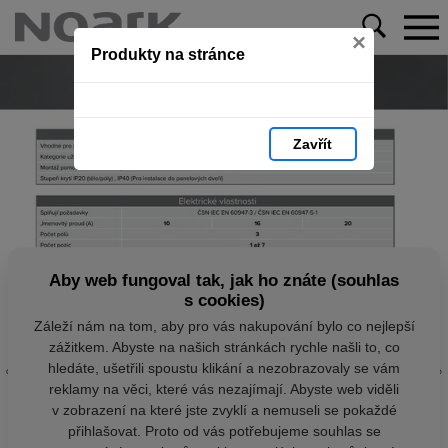
×
Produkty na stránce
Zavřít
Aby web fungoval tak, jak ho znáte (souhlas
s cookies)
Záleží nám na tom, aby pro vás nakupování bylo co nejlepší
zážitkem. Abyste na našich stránkách rychle našli to, co
hledáte, ušetřili spoustu klikání a nezobrazovaly se vám
reklamy na věci, které vás nezajímají. Abyste web viděli
v zobrazení na které jste zvyklí a nemuseli se pokaždé
přihlašovat. Proto od vás potřebujeme souhlas se