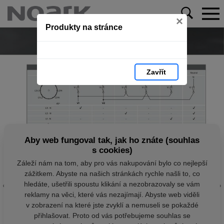
×
Produkty na stránce
Zavřít
Aby web fungoval tak, jak ho znáte (souhlas
s cookies)
Záleží nám na tom, aby pro vás nakupování bylo co nejlepší
zážitkem. Abyste na našich stránkách rychle našli to, co
hledáte, ušetřili spoustu klikání a nezobrazovaly se vám
reklamy na věci, které vás nezajímají. Abyste web viděli
v zobrazení na které jste zvyklí a nemuseli se pokaždé
přihlašovat. Proto od vás potřebujeme souhlas se