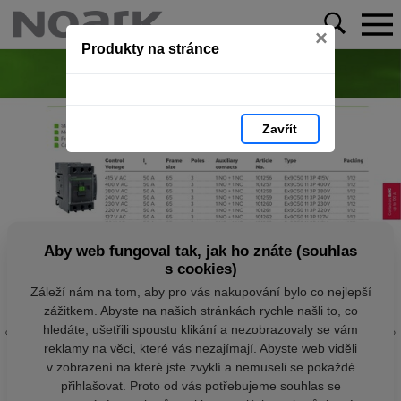
×
Produkty na stránce
Zavřít
Aby web fungoval tak, jak ho znáte (souhlas
s cookies)
Záleží nám na tom, aby pro vás nakupování bylo co nejlepší
zážitkem. Abyste na našich stránkách rychle našli to, co
hledáte, ušetřili spoustu klikání a nezobrazovaly se vám
reklamy na věci, které vás nezajímají. Abyste web viděli
v zobrazení na které jste zvyklí a nemuseli se pokaždé
přihlašovat. Proto od vás potřebujeme souhlas se