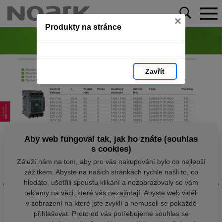
×
Produkty na stránce
Zavřít
Aby web fungoval tak, jak ho znáte (souhlas
s cookies)
Záleží nám na tom, aby pro vás nakupování bylo co nejlepší
zážitkem. Abyste na našich stránkách rychle našli to, co
hledáte, ušetřili spoustu klikání a nezobrazovaly se vám
reklamy na věci, které vás nezajímají. Abyste web viděli
v zobrazení na které jste zvyklí a nemuseli se pokaždé
přihlašovat. Proto od vás potřebujeme souhlas se