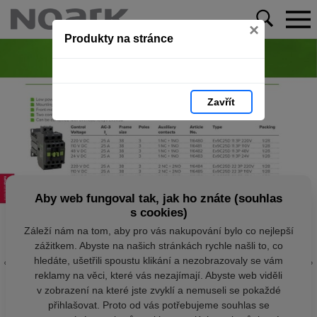
×
Produkty na stránce
Zavřít
Aby web fungoval tak, jak ho znáte (souhlas
s cookies)
Záleží nám na tom, aby pro vás nakupování bylo co nejlepší
zážitkem. Abyste na našich stránkách rychle našli to, co
hledáte, ušetřili spoustu klikání a nezobrazovaly se vám
reklamy na věci, které vás nezajímají. Abyste web viděli
v zobrazení na které jste zvyklí a nemuseli se pokaždé
přihlašovat. Proto od vás potřebujeme souhlas se