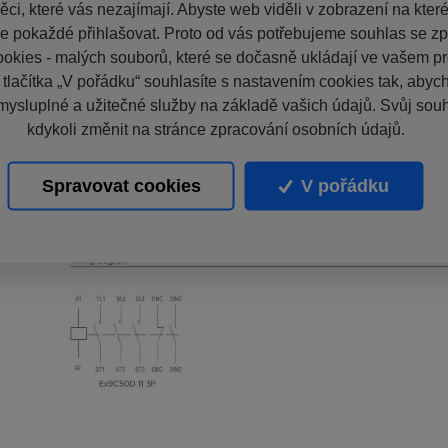
ci, které vás nezajímají. Abyste web viděli v zobrazení na které 
e pokaždé přihlašovat. Proto od vás potřebujeme souhlas se z
okies - malých souborů, které se dočasně ukládají ve vašem pro
 tlačítka „V pořádku“ souhlasíte s nastavením cookies tak, aby
mysluplné a užitečné služby na základě vašich údajů. Svůj sou
kdykoli změnit na stránce zpracování osobních údajů.
Spravovat cookies
V pořádku