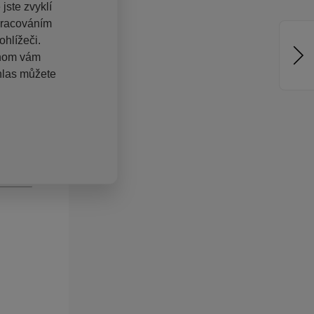
jste zvyklí
pracováním
hlížeči.
chom vám
hlas můžete