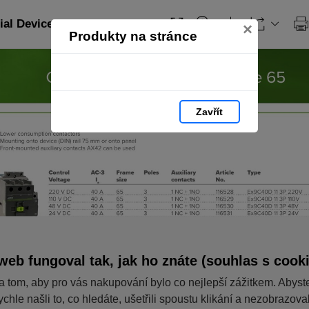
ial Devices_EN: strana 65
×
Produkty na stránce
Zavřít
web fungoval tak, jak ho znáte (souhlas s cook
a tom, aby pro vás nakupování bylo co nejlepší zážitkem. Abyst
ychle našli to, co hledáte, ušetřili spoustu klikání a nezobrazov