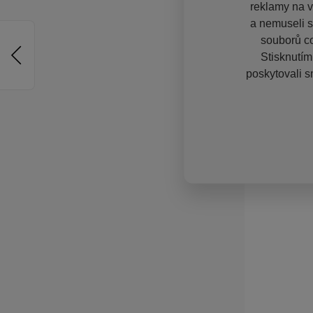
reklamy na vě
a nemuseli s
souborů co
Stisknutím
poskytovali s