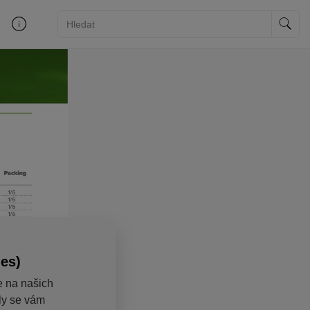
ies)
e na našich
aly se vám