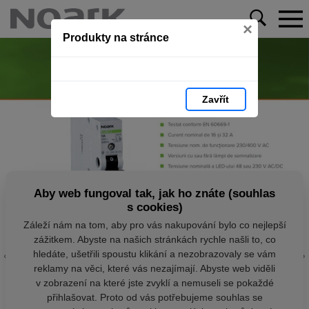
×
Produkty na stránce
Zavřít
Aby web fungoval tak, jak ho znáte (souhlas
s cookies)
Záleží nám na tom, aby pro vás nakupování bylo co nejlepší
zážitkem. Abyste na našich stránkách rychle našli to, co
hledáte, ušetřili spoustu klikání a nezobrazovaly se vám
reklamy na věci, které vás nezajímají. Abyste web viděli
v zobrazení na které jste zvyklí a nemuseli se pokaždé
přihlašovat. Proto od vás potřebujeme souhlas se