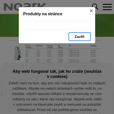
×
Produkty na stránce
Zavřít
Aby web fungoval tak, jak ho znáte (souhlas
s cookies)
Záleží nám na tom, aby pro vás nakupování bylo co nejlepší
zážitkem. Abyste na našich stránkách rychle našli to, co
hledáte, ušetřili spoustu klikání a nezobrazovaly se vám
reklamy na věci, které vás nezajímají. Abyste web viděli
v zobrazení na které jste zvyklí a nemuseli se pokaždé
přihlašovat. Proto od vás potřebujeme souhlas se