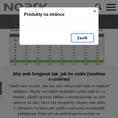
×
Produkty na stránce
Zavřít
Aby web fungoval tak, jak ho znáte (souhlas
s cookies)
Záleží nám na tom, aby pro vás nakupování bylo co nejlepší
zážitkem. Abyste na našich stránkách rychle našli to, co
hledáte, ušetřili spoustu klikání a nezobrazovaly se vám
reklamy na věci, které vás nezajímají. Abyste web viděli
v zobrazení na které jste zvyklí a nemuseli se pokaždé
přihlašovat. Proto od vás potřebujeme souhlas se