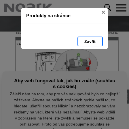
×
Produkty na stránce
Zavřít
Aby web fungoval tak, jak ho znáte (souhlas
s cookies)
Záleží nám na tom, aby pro vás nakupování bylo co nejlepší
zážitkem. Abyste na našich stránkách rychle našli to, co
hledáte, ušetřili spoustu klikání a nezobrazovaly se vám
reklamy na věci, které vás nezajímají. Abyste web viděli
v zobrazení na které jste zvyklí a nemuseli se pokaždé
přihlašovat. Proto od vás potřebujeme souhlas se