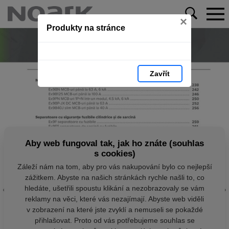
×
Produkty na stránce
Zavřít
Aby web fungoval tak, jak ho znáte (souhlas
s cookies)
Záleží nám na tom, aby pro vás nakupování bylo co nejlepší
zážitkem. Abyste na našich stránkách rychle našli to, co
hledáte, ušetřili spoustu klikání a nezobrazovaly se vám
reklamy na věci, které vás nezajímají. Abyste web viděli
v zobrazení na které jste zvyklí a nemuseli se pokaždé
přihlašovat. Proto od vás potřebujeme souhlas se