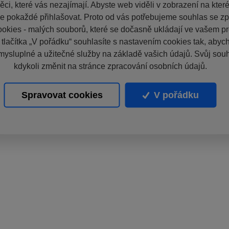
ci, které vás nezajímají. Abyste web viděli v zobrazení na které 
e pokaždé přihlašovat. Proto od vás potřebujeme souhlas se z
okies - malých souborů, které se dočasně ukládají ve vašem pro
 tlačítka „V pořádku“ souhlasíte s nastavením cookies tak, aby
mysluplné a užitečné služby na základě vašich údajů. Svůj sou
kdykoli změnit na stránce zpracování osobních údajů.
Spravovat cookies
V pořádku