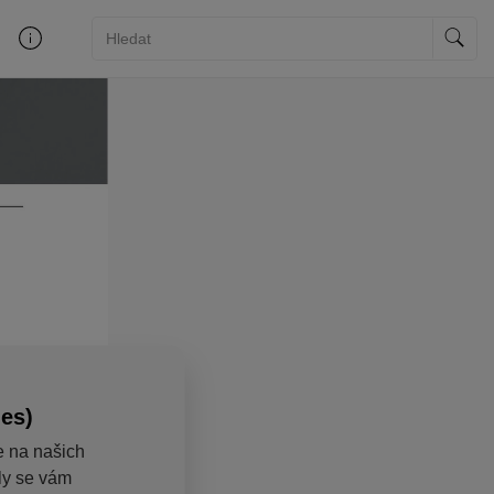
ies)
e na našich
aly se vám