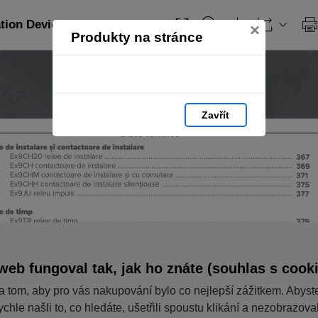
ation Devices_RO: strana 6
×
Produkty na stránce
Zavřít
web fungoval tak, jak ho znáte (souhlas s cook
a tom, aby pro vás nakupování bylo co nejlepší zážitkem. Abyst
ychle našli to, co hledáte, ušetřili spoustu klikání a nezobrazov