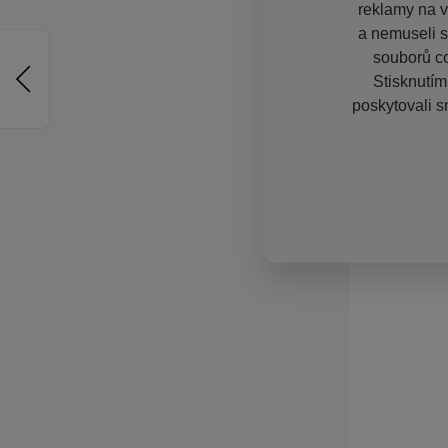
reklamy na vě
a nemuseli s
souborů co
Stisknutím
poskytovali s