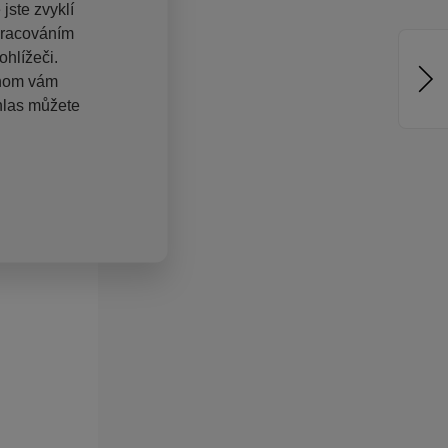
jste zvyklí
pracováním
hlížeči.
chom vám
hlas můžete