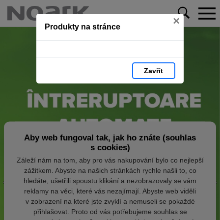
×
Produkty na stránce
Zavřít
Aby web fungoval tak, jak ho znáte (souhlas
s cookies)
Záleží nám na tom, aby pro vás nakupování bylo co nejlepší
zážitkem. Abyste na našich stránkách rychle našli to, co
hledáte, ušetřili spoustu klikání a nezobrazovaly se vám
reklamy na věci, které vás nezajímají. Abyste web viděli
v zobrazení na které jste zvyklí a nemuseli se pokaždé
přihlašovat. Proto od vás potřebujeme souhlas se