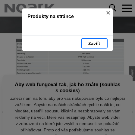
×
Produkty na stránce
Zavřít
Aby web fungoval tak, jak ho znáte (souhlas
s cookies)
Záleží nám na tom, aby pro vás nakupování bylo co nejlepší
zážitkem. Abyste na našich stránkách rychle našli to, co
hledáte, ušetřili spoustu klikání a nezobrazovaly se vám
reklamy na věci, které vás nezajímají. Abyste web viděli
v zobrazení na které jste zvyklí a nemuseli se pokaždé
přihlašovat. Proto od vás potřebujeme souhlas se