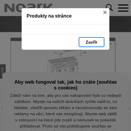
×
Produkty na stránce
Zavřít
Aby web fungoval tak, jak ho znáte (souhlas
s cookies)
Záleží nám na tom, aby pro vás nakupování bylo co nejlepší
zážitkem. Abyste na našich stránkách rychle našli to, co
hledáte, ušetřili spoustu klikání a nezobrazovaly se vám
reklamy na věci, které vás nezajímají. Abyste web viděli
v zobrazení na které jste zvyklí a nemuseli se pokaždé
přihlašovat. Proto od vás potřebujeme souhlas se