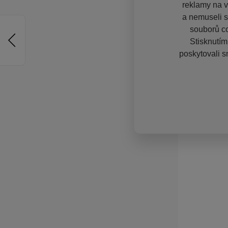
reklamy na vě
a nemuseli s
souborů co
Stisknutím
poskytovali s