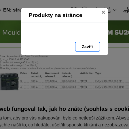
EN: strana 97
×
Produkty na stránce
Zavřít
web fungoval tak, jak ho znáte (souhlas s cook
a tom, aby pro vás nakupování bylo co nejlepší zážitkem. Abyst
ychle našli to, co hledáte, ušetřili spoustu klikání a nezobrazov