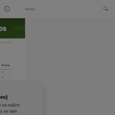
ies)
e na našich
aly se vám