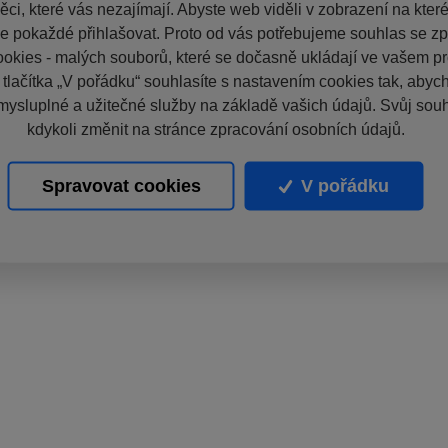
ci, které vás nezajímají. Abyste web viděli v zobrazení na které 
e pokaždé přihlašovat. Proto od vás potřebujeme souhlas se z
okies - malých souborů, které se dočasně ukládají ve vašem pro
 tlačítka „V pořádku“ souhlasíte s nastavením cookies tak, aby
mysluplné a užitečné služby na základě vašich údajů. Svůj sou
kdykoli změnit na stránce zpracování osobních údajů.
Spravovat cookies
V pořádku