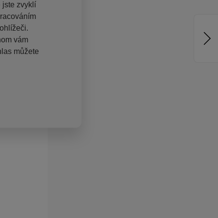
jste zvyklí
pracováním
hlížeči.
chom vám
hlas můžete