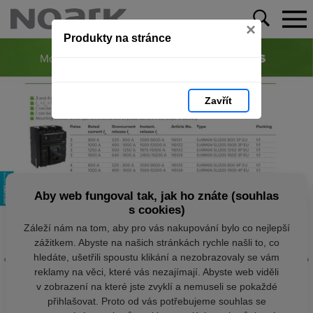
×
Produkty na stránce
Zavřít
Aby web fungoval tak, jak ho znáte (souhlas
s cookies)
Záleží nám na tom, aby pro vás nakupování bylo co nejlepší
zážitkem. Abyste na našich stránkách rychle našli to, co
hledáte, ušetřili spoustu klikání a nezobrazovaly se vám
reklamy na věci, které vás nezajímají. Abyste web viděli
v zobrazení na které jste zvyklí a nemuseli se pokaždé
přihlašovat. Proto od vás potřebujeme souhlas se