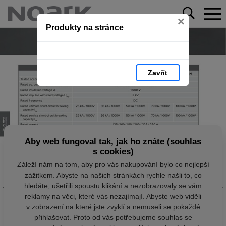
×
Produkty na stránce
Zavřít
Aby web fungoval tak, jak ho znáte (souhlas
s cookies)
Záleží nám na tom, aby pro vás nakupování bylo co nejlepší
zážitkem. Abyste na našich stránkách rychle našli to, co
hledáte, ušetřili spoustu klikání a nezobrazovaly se vám
reklamy na věci, které vás nezajímají. Abyste web viděli
v zobrazení na které jste zvyklí a nemuseli se pokaždé
přihlašovat. Proto od vás potřebujeme souhlas se