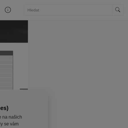
ies)
e na našich
aly se vám