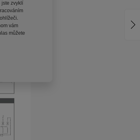
jste zvyklí
pracováním
hlížeči.
chom vám
hlas můžete