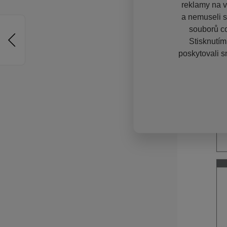
reklamy na vě
a nemuseli s
souborů co
Stisknutím
poskytovali s