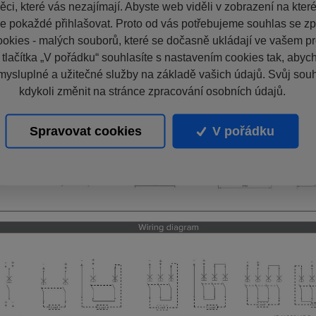
ci, které vás nezajímají. Abyste web viděli v zobrazení na které 
e pokaždé přihlašovat. Proto od vás potřebujeme souhlas se z
okies - malých souborů, které se dočasně ukládají ve vašem pro
 tlačítka „V pořádku“ souhlasíte s nastavením cookies tak, aby
mysluplné a užitečné služby na základě vašich údajů. Svůj sou
kdykoli změnit na stránce zpracování osobních údajů.
Spravovat cookies
V pořádku