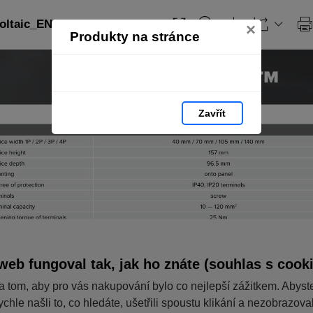
ltaic_EN: strana 141
×
Produkty na stránce
Zavřít
web fungoval tak, jak ho znáte (souhlas s cook
a tom, aby pro vás nakupování bylo co nejlepší zážitkem. Abyst
ychle našli to, co hledáte, ušetřili spoustu klikání a nezobrazov