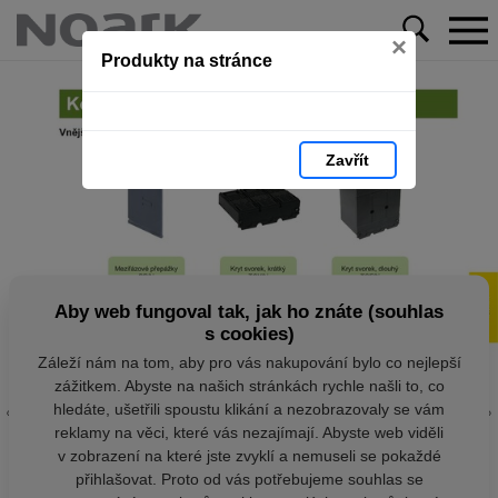
×
Produkty na stránce
Zavřít
Aby web fungoval tak, jak ho znáte (souhlas
s cookies)
Záleží nám na tom, aby pro vás nakupování bylo co nejlepší
zážitkem. Abyste na našich stránkách rychle našli to, co
hledáte, ušetřili spoustu klikání a nezobrazovaly se vám
reklamy na věci, které vás nezajímají. Abyste web viděli
v zobrazení na které jste zvyklí a nemuseli se pokaždé
přihlašovat. Proto od vás potřebujeme souhlas se