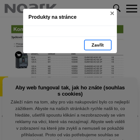
×
Produkty na stránce
Zavřít
Aby web fungoval tak, jak ho znáte (souhlas
s cookies)
Záleží nám na tom, aby pro vás nakupování bylo co nejlepší
zážitkem. Abyste na našich stránkách rychle našli to, co
hledáte, ušetřili spoustu klikání a nezobrazovaly se vám
reklamy na věci, které vás nezajímají. Abyste web viděli
v zobrazení na které jste zvyklí a nemuseli se pokaždé
přihlašovat. Proto od vás potřebujeme souhlas se