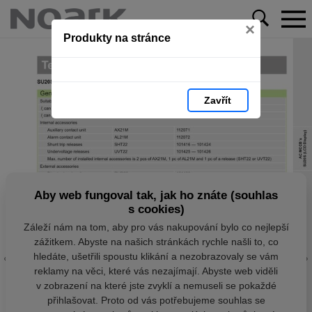
×
Produkty na stránce
Zavřít
Aby web fungoval tak, jak ho znáte (souhlas
s cookies)
Záleží nám na tom, aby pro vás nakupování bylo co nejlepší
zážitkem. Abyste na našich stránkách rychle našli to, co
hledáte, ušetřili spoustu klikání a nezobrazovaly se vám
reklamy na věci, které vás nezajímají. Abyste web viděli
v zobrazení na které jste zvyklí a nemuseli se pokaždé
přihlašovat. Proto od vás potřebujeme souhlas se