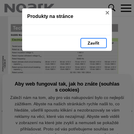
×
Produkty na stránce
Zavřít
Aby web fungoval tak, jak ho znáte (souhlas
s cookies)
Záleží nám na tom, aby pro vás nakupování bylo co nejlepší
zážitkem. Abyste na našich stránkách rychle našli to, co
hledáte, ušetřili spoustu klikání a nezobrazovaly se vám
reklamy na věci, které vás nezajímají. Abyste web viděli
v zobrazení na které jste zvyklí a nemuseli se pokaždé
přihlašovat. Proto od vás potřebujeme souhlas se