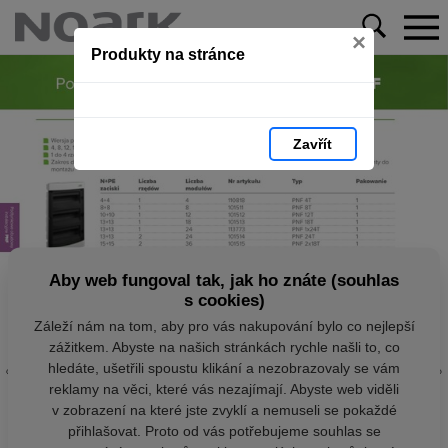
×
Produkty na stránce
Zavřít
Aby web fungoval tak, jak ho znáte (souhlas
s cookies)
Záleží nám na tom, aby pro vás nakupování bylo co nejlepší
zážitkem. Abyste na našich stránkách rychle našli to, co
hledáte, ušetřili spoustu klikání a nezobrazovaly se vám
reklamy na věci, které vás nezajímají. Abyste web viděli
v zobrazení na které jste zvyklí a nemuseli se pokaždé
přihlašovat. Proto od vás potřebujeme souhlas se