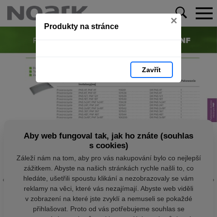
×
Produkty na stránce
Zavřít
Aby web fungoval tak, jak ho znáte (souhlas
s cookies)
Záleží nám na tom, aby pro vás nakupování bylo co nejlepší
zážitkem. Abyste na našich stránkách rychle našli to, co
hledáte, ušetřili spoustu klikání a nezobrazovaly se vám
reklamy na věci, které vás nezajímají. Abyste web viděli
v zobrazení na které jste zvyklí a nemuseli se pokaždé
přihlašovat. Proto od vás potřebujeme souhlas se