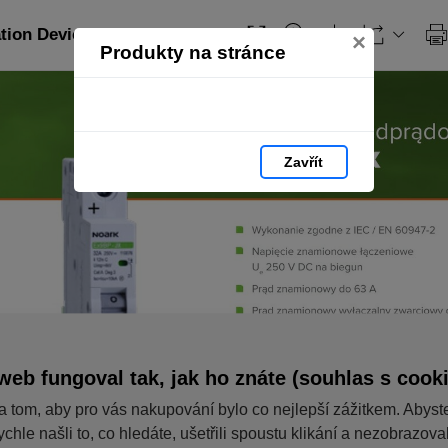
ation Devices_PL: strana 37
×
Produkty na stránce
Zavřít
web fungoval tak, jak ho znáte (souhlas s cook
a tom, aby pro vás nakupování bylo co nejlepší zážitkem. Abyst
ychle našli to, co hledáte, ušetřili spoustu klikání a nezobrazov