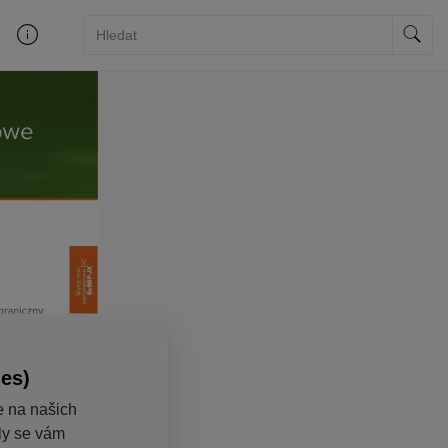
ies)
e na našich
aly se vám