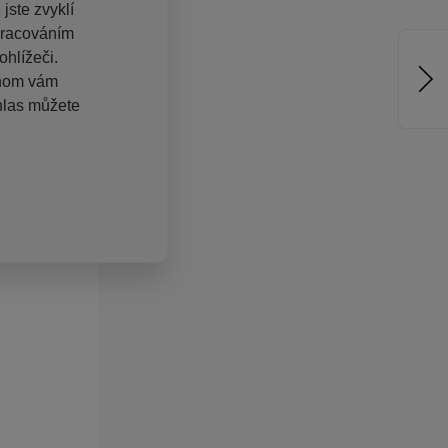
jste zvyklí
pracováním
hlížeči.
chom vám
hlas můžete