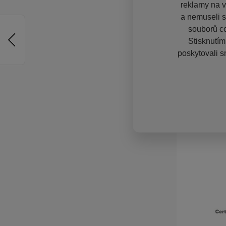
reklamy na vě
a nemuseli s
souborů co
Stisknutím
poskytovali s