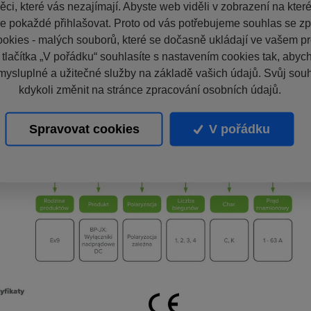
ci, které vás nezajímají. Abyste web viděli v zobrazení na které 
e pokaždé přihlašovat. Proto od vás potřebujeme souhlas se z
okies - malých souborů, které se dočasně ukládají ve vašem pro
 tlačítka „V pořádku“ souhlasíte s nastavením cookies tak, aby
mysluplné a užitečné služby na základě vašich údajů. Svůj sou
kdykoli změnit na stránce zpracování osobních údajů.
Spravovat cookies
V pořádku