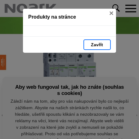
×
Produkty na stránce
Zavřít
Aby web fungoval tak, jak ho znáte (souhlas
s cookies)
Záleží nám na tom, aby pro vás nakupování bylo co nejlepší
zážitkem. Abyste na našich stránkách rychle našli to, co
hledáte, ušetřili spoustu klikání a nezobrazovaly se vám
reklamy na věci, které vás nezajímají. Abyste web viděli
v zobrazení na které jste zvyklí a nemuseli se pokaždé
přihlašovat. Proto od vás potřebujeme souhlas se