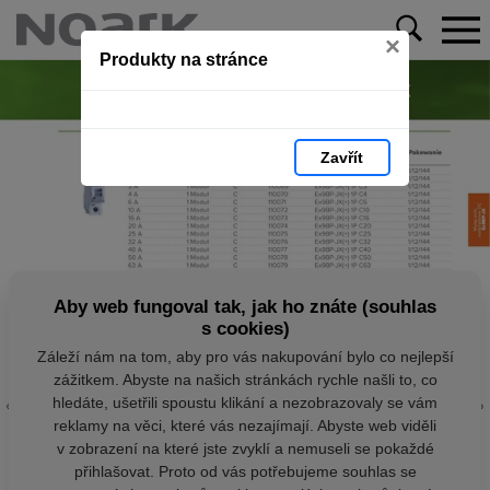
×
Produkty na stránce
Zavřít
Aby web fungoval tak, jak ho znáte (souhlas
s cookies)
Záleží nám na tom, aby pro vás nakupování bylo co nejlepší
zážitkem. Abyste na našich stránkách rychle našli to, co
hledáte, ušetřili spoustu klikání a nezobrazovaly se vám
reklamy na věci, které vás nezajímají. Abyste web viděli
v zobrazení na které jste zvyklí a nemuseli se pokaždé
přihlašovat. Proto od vás potřebujeme souhlas se