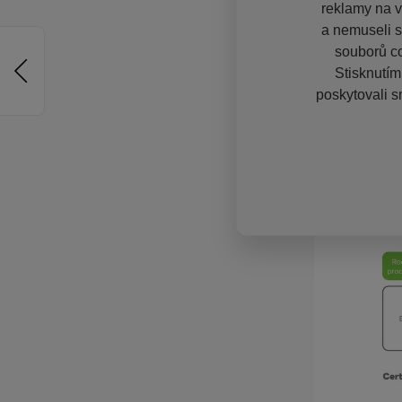
reklamy na vě
a nemuseli s
souborů co
Stisknutím
poskytovali s