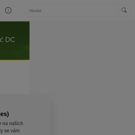
ies)
e na našich
aly se vám