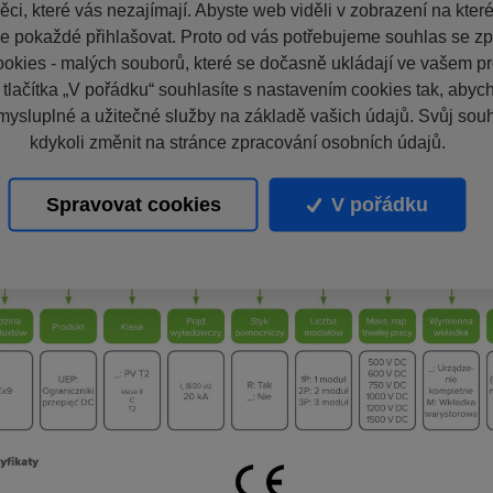
ci, které vás nezajímají. Abyste web viděli v zobrazení na které 
e pokaždé přihlašovat. Proto od vás potřebujeme souhlas se z
okies - malých souborů, které se dočasně ukládají ve vašem pro
 tlačítka „V pořádku“ souhlasíte s nastavením cookies tak, aby
mysluplné a užitečné služby na základě vašich údajů. Svůj sou
kdykoli změnit na stránce zpracování osobních údajů.
Spravovat cookies
V pořádku