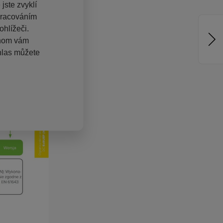
jste zvyklí
pracováním
hlížeči.
chom vám
hlas můžete