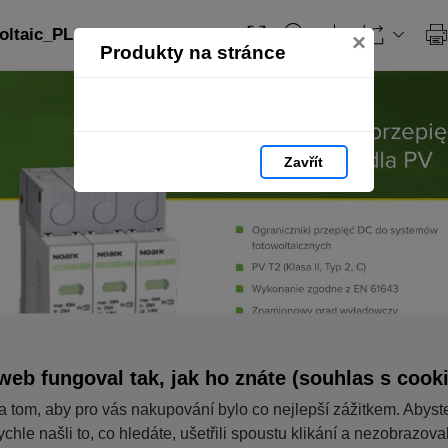
ltaic_PL: strana 105
×
Produkty na stránce
Zavřít
web fungoval tak, jak ho znáte (souhlas s cook
a tom, aby pro vás nakupování bylo co nejlepší zážitkem. Abyst
ychle našli to, co hledáte, ušetřili spoustu klikání a nezobrazov