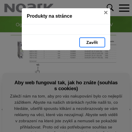
×
Produkty na stránce
Zavřít
Aby web fungoval tak, jak ho znáte (souhlas
s cookies)
Záleží nám na tom, aby pro vás nakupování bylo co nejlepší
zážitkem. Abyste na našich stránkách rychle našli to, co
hledáte, ušetřili spoustu klikání a nezobrazovaly se vám
reklamy na věci, které vás nezajímají. Abyste web viděli
v zobrazení na které jste zvyklí a nemuseli se pokaždé
přihlašovat. Proto od vás potřebujeme souhlas se