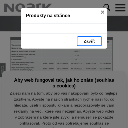
×
Produkty na stránce
Zavřít
Aby web fungoval tak, jak ho znáte (souhlas
s cookies)
Záleží nám na tom, aby pro vás nakupování bylo co nejlepší
zážitkem. Abyste na našich stránkách rychle našli to, co
hledáte, ušetřili spoustu klikání a nezobrazovaly se vám
reklamy na věci, které vás nezajímají. Abyste web viděli
v zobrazení na které jste zvyklí a nemuseli se pokaždé
přihlašovat. Proto od vás potřebujeme souhlas se