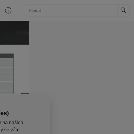
ies)
e na našich
aly se vám