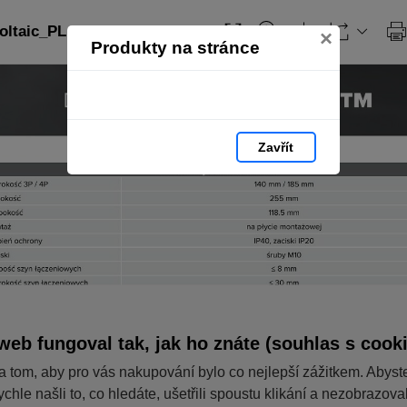
ltaic_PL: strana 145
×
Produkty na stránce
Zavřít
web fungoval tak, jak ho znáte (souhlas s cook
a tom, aby pro vás nakupování bylo co nejlepší zážitkem. Abyst
ychle našli to, co hledáte, ušetřili spoustu klikání a nezobrazov