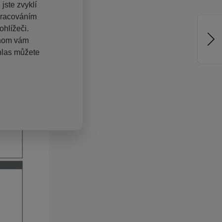
jste zvyklí
pracováním
hlížeči.
chom vám
hlas můžete