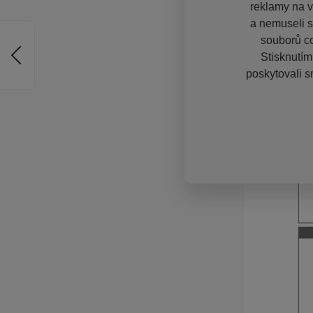
reklamy na vě
a nemuseli s
souborů co
Stisknutím
poskytovali s