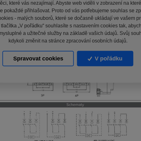
ci, které vás nezajímají. Abyste web viděli v zobrazení na které 
e pokaždé přihlašovat. Proto od vás potřebujeme souhlas se z
okies - malých souborů, které se dočasně ukládají ve vašem pro
 tlačítka „V pořádku“ souhlasíte s nastavením cookies tak, aby
mysluplné a užitečné služby na základě vašich údajů. Svůj sou
kdykoli změnit na stránce zpracování osobních údajů.
Spravovat cookies
V pořádku