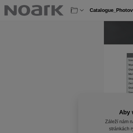
Catalogue_Photovo
Aby 
Záleží nám n
stránkách r