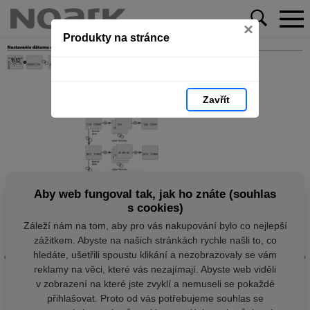
×
Produkty na stránce
Zavřít
Aby web fungoval tak, jak ho znáte (souhlas
s cookies)
Záleží nám na tom, aby pro vás nakupování bylo co nejlepší
zážitkem. Abyste na našich stránkách rychle našli to, co
hledáte, ušetřili spoustu klikání a nezobrazovaly se vám
reklamy na věci, které vás nezajímají. Abyste web viděli
v zobrazení na které jste zvyklí a nemuseli se pokaždé
přihlašovat. Proto od vás potřebujeme souhlas se