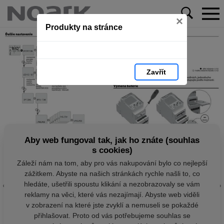
×
Produkty na stránce
Zavřít
Aby web fungoval tak, jak ho znáte (souhlas
s cookies)
Záleží nám na tom, aby pro vás nakupování bylo co nejlepší
zážitkem. Abyste na našich stránkách rychle našli to, co
hledáte, ušetřili spoustu klikání a nezobrazovaly se vám
reklamy na věci, které vás nezajímají. Abyste web viděli
v zobrazení na které jste zvyklí a nemuseli se pokaždé
přihlašovat. Proto od vás potřebujeme souhlas se